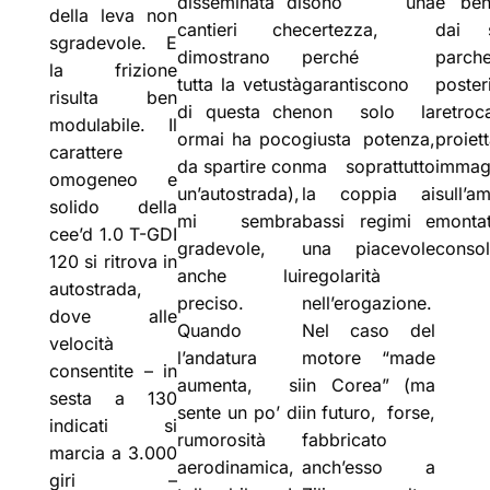
disseminata di
sono una
è ben
della leva non
cantieri che
certezza,
dai s
sgradevole. E
dimostrano
perché
parch
la frizione
tutta la vetustà
garantiscono
poster
risulta ben
di questa che
non solo la
retro
modulabile. Il
ormai ha poco
giusta potenza,
pro
carattere
da spartire con
ma soprattutto
immag
omogeneo e
un’autostrada),
la coppia ai
sull’a
solido della
mi sembra
bassi regimi e
mont
cee’d 1.0 T-GDI
gradevole,
una piacevole
consol
120 si ritrova in
anche lui
regolarità
autostrada,
preciso.
nell’erogazione.
dove alle
Quando
Nel caso del
velocità
l’andatura
motore “made
consentite – in
aumenta, si
in Corea” (ma
sesta a 130
sente un po’ di
in futuro, forse,
indicati si
rumorosità
fabbricato
marcia a 3.000
aerodinamica,
anch’esso a
giri –