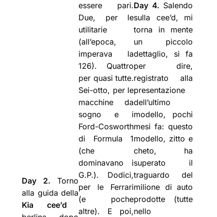
essere pari.
Day 4.
Salendo
Due, per le
sulla cee’d, mi
utilitarie
torna in mente
(all’epoca,
un piccolo
imperava la
dettaglio, si fa
126). Quattro
per dire,
per quasi tutte.
registrato alla
Sei-otto, per le
presentazione
macchine da
dell’ultimo
sogno e i
modello, pochi
Ford-Cosworth
mesi fa: questo
di Formula 1
modello, zitto e
(che
cheto, ha
dominavano i
superato il
G.P.). Dodici,
traguardo del
Day 2.
Torno
per le Ferrari
milione di auto
alla guida della
(e poche
prodotte (tutte
Kia cee’d
altre). E poi,
nello