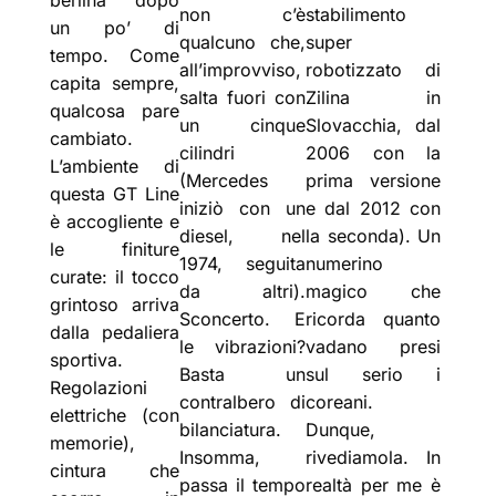
berlina dopo
non c’è
stabilimento
un po’ di
qualcuno che,
super
tempo. Come
all’improvviso,
robotizzato di
capita sempre,
salta fuori con
Zilina in
qualcosa pare
un cinque
Slovacchia, dal
cambiato.
cilindri
2006 con la
L’ambiente di
(Mercedes
prima versione
questa GT Line
iniziò con un
e dal 2012 con
è accogliente e
diesel, nel
la seconda). Un
le finiture
1974, seguita
numerino
curate: il tocco
da altri).
magico che
grintoso arriva
Sconcerto. E
ricorda quanto
dalla pedaliera
le vibrazioni?
vadano presi
sportiva.
Basta un
sul serio i
Regolazioni
contralbero di
coreani.
elettriche (con
bilanciatura.
Dunque,
memorie),
Insomma,
rivediamola. In
cintura che
passa il tempo
realtà per me è