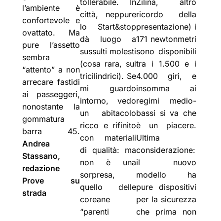
tollerabile. In
Zilina, altro
l’ambiente è
città, neppure
ricordo della
confortevole e
lo Start&stop
presentazione) i
ovattato. Ma
dà luogo a
171 newtonmetri
pure l’assetto
sussulti molesti
sono disponibili
sembra
(cosa rara, sui
tra i 1.500 e i
“attento” a non
tricilindrici). Se
4.000 giri, e
arrecare fastidi
mi guardo
insomma ai
ai passeggeri,
intorno, vedo
regimi medio-
nonostante la
un abitacolo
bassi si va che
gommatura
ricco e rifinito
è un piacere.
barra 45.
con materiali
Ultima
Andrea
di qualità: ma
considerazione:
Stassano,
non è una
il nuovo
redazione
sorpresa,
modello ha
Prove su
quello delle
pure dispositivi
strada
coreane
per la sicurezza
“parenti
che prima non