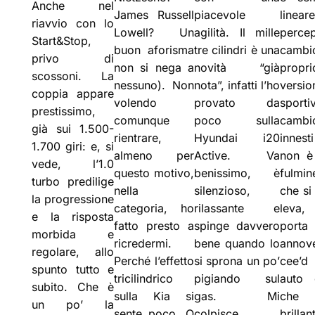
Anche nel
James Russell
piacevole
linear
riavvio con lo
Lowell? Un
agilità. Il mille
perce
Start&Stop,
buon aforisma
tre cilindri è una
cambi
privo di
non si nega a
novità “già
prop
scossoni. La
nessuno). Non
nota”, infatti l’ho
vers
coppia appare
volendo
provato da
sportiv
prestissimo,
comunque
poco sulla
camb
già sui 1.500-
rientrare,
Hyundai i20
innest
1.700 giri: e, si
almeno per
Active. Va
non è
vede, l’1.0
questo motivo,
benissimo, è
fulmin
turbo predilige
nella
silenzioso,
che si
la progressione
categoria, ho
rilassante e
leva,
e la risposta
fatto presto a
spinge davvero
po
morbida e
ricredermi.
bene quando lo
annove
regolare, allo
Perché l’effetto
si sprona un po’
cee’d
spunto tutto e
tricilindrico
pigiando sul
auto c
subito. Che è
sulla Kia si
gas. Mi
che f
un po’ la
sente poco. O
colpisce
brillan