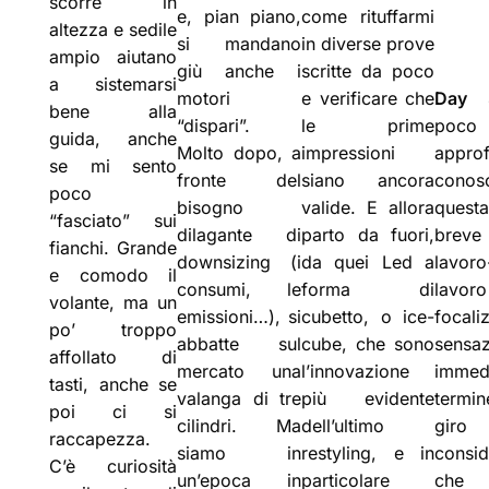
scorre in
e, pian piano,
come rituffarmi
altezza e sedile
si mandano
in diverse prove
ampio aiutano
giù anche i
scritte da poco
a sistemarsi
motori
e verificare che
Day
bene alla
“dispari”.
le prime
poco 
guida, anche
Molto dopo, a
impressioni
appro
se mi sento
fronte del
siano ancora
conos
poco
bisogno
valide. E allora
ques
“fasciato” sui
dilagante di
parto da fuori,
breve
fianchi. Grande
downsizing (i
da quei Led a
lavoro
e comodo il
consumi, le
forma di
lavor
volante, ma un
emissioni…), si
cubetto, o ice-
focali
po’ troppo
abbatte sul
cube, che sono
sensa
affollato di
mercato una
l’innovazione
immed
tasti, anche se
valanga di tre
più evidente
termi
poi ci si
cilindri. Ma
dell’ultimo
giro
raccapezza.
siamo in
restyling, e in
consid
C’è curiosità
un’epoca in
particolare
che 