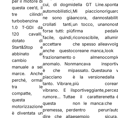
per il motore di
cui, di dogmi
della GT Line.
spont
questa cee’d, il
automobilistici,
Mi piacciono
rig
tre cilindri
ne sono già
ancora, danno
stabi
turbobenzina
crollati tanti,
un tocco, una
nono
1.0 T-GDI da
forse tutti: più
firma
peda
120 cavalli,
facile, quindi,
riconoscibile,
allumi
dotato di
accettare
che spesso alle
avvol
Start&Stop e
anche questo
coreane manca,
look
abbinato al
frazionamento
o almeno
compl
cambio
anomalo. Non
mancava in
sporti
manuale a sei
è che mi
passato. Questa
una v
marce. Anche
piacciano
è la versione
dalla
perché, ormai
tanto. Vibrare,
più
cor
tra le
vibrano. E il
sportiveggiante,
perce
compatte,
rumore… Tutta
e il carattere
netta 
questa
questa
non le manca:
che 
motorizzazione
premessa, per
dentro per
un’au
è diventata un
dire che alla
esempio
sic