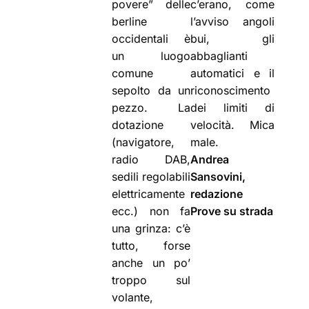
povere” delle
c’erano, come
berline
l’avviso angoli
occidentali è
bui, gli
un luogo
abbaglianti
comune
automatici e il
sepolto da un
riconoscimento
pezzo. La
dei limiti di
dotazione
velocità. Mica
(navigatore,
male.
radio DAB,
Andrea
sedili regolabili
Sansovini,
elettricamente
redazione
ecc.) non fa
Prove su strada
una grinza: c’è
tutto, forse
anche un po’
troppo sul
volante,