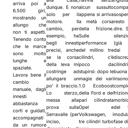
arriva poi a
dunque. E non
alcun sussulto
compa
6.500 giri,
solo per il
appena si arriva
sospen
mostrando un
motore. Il
a metà corsa
resto
allungo che
cambio, per
della frizione.
dire. 
non ti aspetti.
esempio, ha
Sulle
silenzi
Tenendo conto
begli innesti
performance
(già 
che le marce
precisi, anche
del millino tre
dai 
sono molto
se la corsa
cilindri, c’è
discre
lunghe e
della leva mi
poco da
cilindr
spaziate.
costringe ad
stupirsi: dopo le
buona
Lavora bene il
allungare un
magie dei vari
insono
cambio
po’ il braccio.
1.0 Ecoboost
compl
manuale, dagli
Lo sterzo,
della Ford e dei
fri
innesti
messa alla
pari cilindrata
morbid
abbastanza
prova sulla
Opel e
del 
corti e guidati,
Serravalle (per
Volkswagen, i
modul
accompagnati
inciso,
tre cilindri turbo
fase d
da un rumore