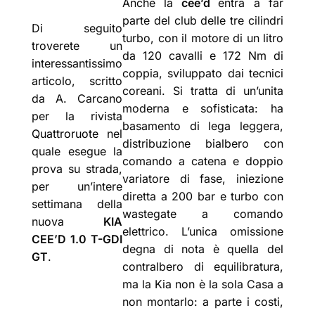
Anche la
cee’d
entra a far
parte del club delle tre cilindri
Di seguito
turbo, con il motore di un litro
troverete un
da 120 cavalli e 172 Nm di
interessantissimo
coppia, sviluppato dai tecnici
articolo, scritto
coreani. Si tratta di un’unita
da A. Carcano
moderna e sofisticata: ha
per la rivista
basamento di lega leggera,
Quattroruote
nel
distribuzione bialbero con
quale esegue la
comando a catena e doppio
prova su strada,
variatore di fase, iniezione
per un’intere
diretta a 200 bar e turbo con
settimana della
wastegate a comando
nuova
KIA
elettrico. L’unica omissione
CEE’D 1.0 T-GDI
degna di nota è quella del
GT
.
contralbero di equilibratura,
ma la Kia non è la sola Casa a
non montarlo: a parte i costi,