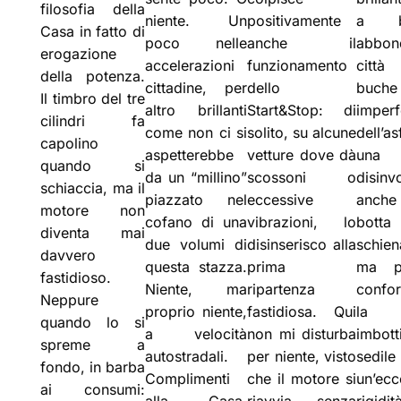
filosofia della
niente. Un
positivamente
a b
Casa in fatto di
poco nelle
anche il
abbon
erogazione
accelerazioni
funzionamento
citt
della potenza.
cittadine, per
dello
bu
Il timbro del tre
altro brillanti
Start&Stop: di
imperf
cilindri fa
come non ci si
solito, su alcune
dell’
capolino
aspetterebbe
vetture dove dà
una
quando si
da un “millino”
scossoni o
disinvo
schiaccia, ma il
piazzato nel
eccessive
anche
motore non
cofano di una
vibrazioni, lo
bot
diventa mai
due volumi di
disinserisco alla
schien
davvero
questa stazza.
prima
ma p
fastidioso.
Niente, ma
ripartenza
confo
Neppure
proprio niente,
fastidiosa. Qui
la 
quando lo si
a velocità
non mi disturba
imbot
spreme a
autostradali.
per niente, visto
sedil
fondo, in barba
Complimenti
che il motore si
un’ecc
ai consumi:
alla Casa,
riavvia senza
rigi