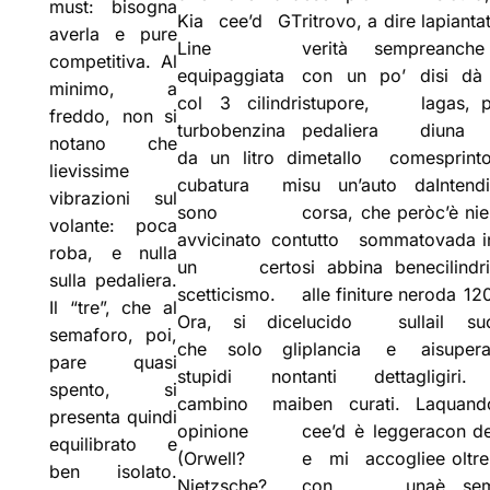
must: bisogna
Kia cee’d GT
ritrovo, a dire la
pianta
averla e pure
Line
verità sempre
anche
competitiva. Al
equipaggiata
con un po’ di
si dà
minimo, a
col 3 cilindri
stupore, la
gas, 
freddo, non si
turbobenzina
pedaliera di
una
notano che
da un litro di
metallo come
sprint
lievissime
cubatura mi
su un’auto da
Intend
vibrazioni sul
sono
corsa, che però
c’è ni
volante: poca
avvicinato con
tutto sommato
vada i
roba, e nulla
un certo
si abbina bene
cilindr
sulla pedaliera.
scetticismo.
alle finiture nero
da 120
Il “tre”, che al
Ora, si dice
lucido sulla
il su
semaforo, poi,
che solo gli
plancia e ai
super
pare quasi
stupidi non
tanti dettagli
giri.
spento, si
cambino mai
ben curati. La
quand
presenta quindi
opinione
cee’d è leggera
con de
equilibrato e
(Orwell?
e mi accoglie
e oltre
ben isolato.
Nietzsche?
con una
è sem