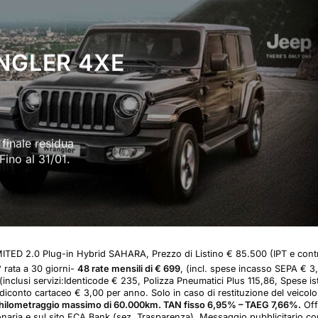
NGLER 4XE
finale residua
no al 31/01.
 2.0 Plug-in Hybrid SAHARA, Prezzo di Listino € 85.500 (IPT e contrib
 rata a 30 giorni-
48 rate mensili di € 699
, (incl. spese incasso SEPA € 3,
(inclusi servizi:Identicode € 235, Polizza Pneumatici Plus 115,86, Spese ist
ndiconto cartaceo € 3,00 per anno. Solo in caso di restituzione del veicolo
hilometraggio massimo di 60.000km. TAN fisso 6,95% – TAEG 7,66%.
Off
aria e sul sito FCA Bank (sez. Trasparenza). Messaggio pubblicitario con 