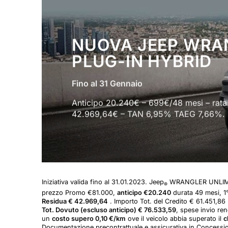
NUOVA JEEP WRA
PLUG-IN HYBRID
Fino al 31 Gennaio
Anticipo 20.240€ – 699€/48 mesi – rata 
42.969,64€ – TAN 6,95% TAEG 7,66%. Fi
Iniziativa valida fino al 31.01.2023. Jeep
WRANGLER UNLIMITED
®
prezzo Promo €81.000,
anticipo €20.240
durata 49 mesi, 1°
Residua € 42.969,64
. Importo Tot. del Credito € 61.451,86 
Tot. Dovuto (escluso anticipo) € 76.533,59
, spese invio re
un
costo supero 0,10 €/km
ove il veicolo abbia superato il
c
Documentazione precontrattuale e assicurativa in Concession