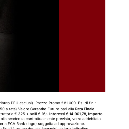
uto PFU esclusi). Prezzo Promo €81.000. Es. di fin.:
50 a rata) Valore Garantito Futuro pari alla
Rata Finale
ruttoria € 325 + bolli € 16).
Interessi € 14.901,78, Importo
 alla scadenza contrattualmente prevista, verrà addebitato
erta FCA Bank (logo) soggetta ad approvazione.
finalità promozionale. Immagini vetture indicative.