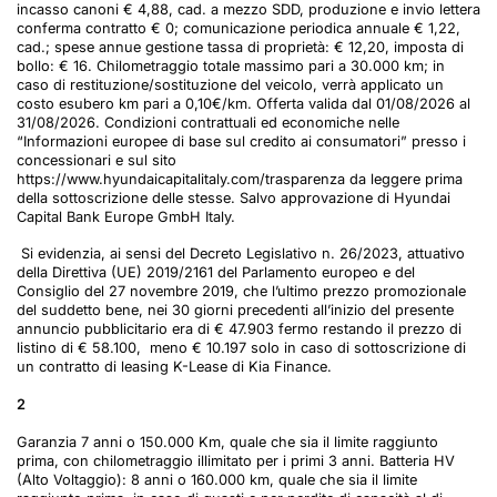
incasso canoni € 4,88, cad. a mezzo SDD, produzione e invio lettera
conferma contratto € 0; comunicazione periodica annuale € 1,22,
cad.; spese annue gestione tassa di proprietà: € 12,20, imposta di
bollo: € 16. Chilometraggio totale massimo pari a 30.000 km; in
caso di restituzione/sostituzione del veicolo, verrà applicato un
costo esubero km pari a 0,10€/km. Offerta valida dal 01/08/2026 al
31/08/2026. Condizioni contrattuali ed economiche nelle
“Informazioni europee di base sul credito ai consumatori” presso i
concessionari e sul sito
https://www.hyundaicapitalitaly.com/trasparenza da leggere prima
della sottoscrizione delle stesse. Salvo approvazione di Hyundai
Capital Bank Europe GmbH Italy.
Si evidenzia, ai sensi del Decreto Legislativo n. 26/2023, attuativo
della Direttiva (UE) 2019/2161 del Parlamento europeo e del
Consiglio del 27 novembre 2019, che l’ultimo prezzo promozionale
del suddetto bene, nei 30 giorni precedenti all’inizio del presente
annuncio pubblicitario era di € 47.903 fermo restando il prezzo di
listino di € 58.100, meno € 10.197 solo in caso di sottoscrizione di
un contratto di leasing K-Lease di Kia Finance.
2
Garanzia 7 anni o 150.000 Km, quale che sia il limite raggiunto
prima, con chilometraggio illimitato per i primi 3 anni. Batteria HV
(Alto Voltaggio): 8 anni o 160.000 km, quale che sia il limite