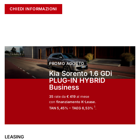
CHIEDI INFORMAZIONI
PROMO AGOSTO
Kia Sorento 1.6 GDi
PLUG-IN HYBRID
Business
35
rate da
€ 419
al mese
con
finanziamento K-Lease.
1
TAN 5,45% – TAEG 6,53%
.
LEASING