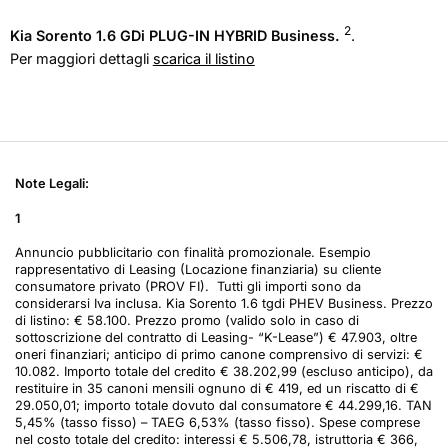
2
Kia Sorento 1.6 GDi PLUG-IN HYBRID Business.
.
Per maggiori dettagli
scarica il listino
Note Legali:
1
Annuncio pubblicitario con finalità promozionale. Esempio
rappresentativo di Leasing (Locazione finanziaria) su cliente
consumatore privato (PROV FI). Tutti gli importi sono da
considerarsi Iva inclusa. Kia Sorento 1.6 tgdi PHEV Business. Prezzo
di listino: € 58.100. Prezzo promo (valido solo in caso di
sottoscrizione del contratto di Leasing- “K-Lease”) € 47.903, oltre
oneri finanziari; anticipo di primo canone comprensivo di servizi: €
10.082. Importo totale del credito € 38.202,99 (escluso anticipo), da
restituire in 35 canoni mensili ognuno di € 419, ed un riscatto di €
29.050,01; importo totale dovuto dal consumatore € 44.299,16. TAN
5,45% (tasso fisso) – TAEG 6,53% (tasso fisso). Spese comprese
nel costo totale del credito: interessi € 5.506,78, istruttoria € 366,