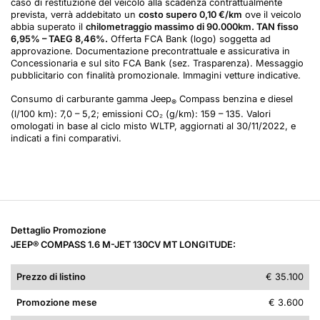
caso di restituzione del veicolo alla scadenza contrattualmente
prevista, verrà addebitato un
costo supero 0,10 €/km
ove il veicolo
abbia superato il
chilometraggio massimo di 90.000km. TAN fisso
6,95% – TAEG 8,46%.
Offerta FCA Bank (logo) soggetta ad
approvazione. Documentazione precontrattuale e assicurativa in
Concessionaria e sul sito FCA Bank (sez. Trasparenza). Messaggio
pubblicitario con finalità promozionale. Immagini vetture indicative.
Consumo di carburante gamma Jeep
Compass benzina e diesel
®
(l/100 km): 7,0 – 5,2; emissioni CO₂ (g/km): 159 – 135. Valori
omologati in base al ciclo misto WLTP, aggiornati al 30/11/2022, e
indicati a fini comparativi.
Dettaglio Promozione
JEEP® COMPASS 1.6 M-JET 130CV MT LONGITUDE:
Prezzo di listino
€ 35.100
Promozione mese
€ 3.600