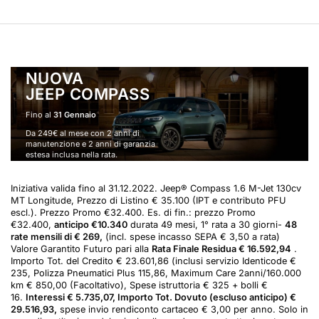
NUOVA
JEEP COMPASS
Fino al
31 Gennaio
Da 249€ al mese con 2 anni di
manutenzione e 2 anni di garanzia
estesa inclusa nella rata.
Con Jeep
Excellence anticipo
®
10.322,5€ – 249€/48 mesi – rata
Iniziativa valida fino al 31.12.2022. Jeep® Compass 1.6 M-Jet 130cv
finale residua 16.587,83€ – TAN
MT Longitude, Prezzo di Listino € 35.100 (IPT e contributo PFU
6,95% TAEG 8,49%.
escl.). Prezzo Promo €32.400. Es. di fin.: prezzo Promo
€32.400,
anticipo €10.340
durata 49 mesi, 1° rata a 30 giorni-
48
rate mensili di € 269,
(incl. spese incasso SEPA € 3,50 a rata)
Valore Garantito Futuro pari alla
Rata Finale Residua € 16.592,94
.
Importo Tot. del Credito € 23.601,86 (inclusi servizio Identicode €
235, Polizza Pneumatici Plus 115,86, Maximum Care 2anni/160.000
km € 850,00 (Facoltativo), Spese istruttoria € 325 + bolli €
16.
Interessi € 5.735,07, Importo Tot. Dovuto (escluso anticipo) €
29.516,93,
spese invio rendiconto cartaceo € 3,00 per anno. Solo in