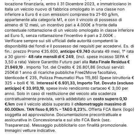
locazione finanziaria, entro il 31 Dicembre 2023, e immatricolano in
Italia un veicolo nuovo di fabbrica omologato in una classe non
inferiore a Euro 6 e con emissioni comprese tra 21-60 g/km,
appartenente alla categoria M1, e con il vincolo di possesso di
almeno di 12 mesi, un incentivo pari a 4.000€ a fronte della
contestuale rottamazione di un veicolo omologato in classe inferiore
ad Euro 5, senza rottamazione l’incentivo è pari a 2.000€ .
Verificare sempre sui siti ufficiali delle autorità competenti la
disponibilità dei fondi e il possesso dei requisiti per accedervi. Es. di
fin.: prezzo Promo €35.600,
anticipo €9.740
durata 49 mesi, 1° rata
a 30 giorni-
48 rate mensili di € 249
, (incl. spese incasso SEPA €
3,50 a rata) Valore Garantito Futuro pari alla
Rata Finale Residua €
21.949,19
. Importo Tot. del Credito € 26.801,86 (inclusi servizi:
250€di 1 anno di ricariche pubbliche Free2Move facoltaivo,
Identicode € 235, Polizza Pneumatici Plus 115,86) Spese istruttoria €
325 + bolli € 16.
Interessi € 6.931,33, Importo Tot. Dovuto (escluso
anticipo) € 33.913,19
, spese invio rendiconto cartaceo € 3,00 per
anno. Solo in caso di restituzione del veicolo alla scadenza
contrattualmente prevista, verrà addebitato un
costo supero 0,10
€/km
ove il veicolo abbia superato il
chilometraggio massimo di
60.000km. TAN fisso 6,95% – TAEG 8,23%.
Offerta FCA Bank (logo)
soggetta ad approvazione. Documentazione precontrattuale e
assicurativa in Concessionaria e sul sito FCA Bank (sez.
Trasparenza). Messaggio pubblicitario con finalità promozionale.
Immagini vetture indicative.