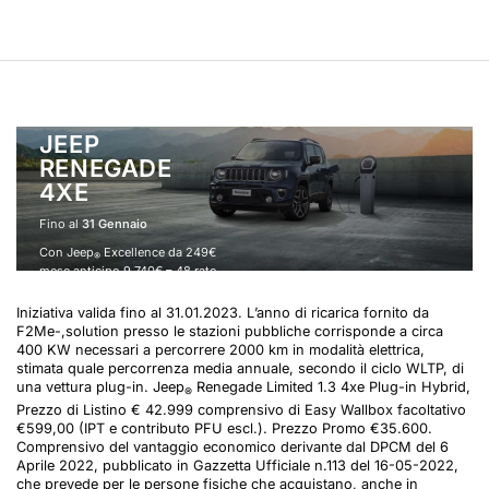
JEEP
RENEGADE
4XE
Fino al
31 Gennaio
Con Jeep
Excellence da 249€
®
mese anticipo 9.740€ – 48 rate –
rata finale residua 21.949,19€ –
TAN 6,95% TAEG 8,23%. Fino
Iniziativa valida fino al 31.01.2023. L’anno di ricarica fornito da
al 31/01.
F2Me-,solution presso le stazioni pubbliche corrisponde a circa
400 KW necessari a percorrere 2000 km in modalità elettrica,
stimata quale percorrenza media annuale, secondo il ciclo WLTP, di
una vettura plug-in. Jeep
Renegade Limited 1.3 4xe Plug-in Hybrid,
®
Prezzo di Listino € 42.999 comprensivo di Easy Wallbox facoltativo
€599,00 (IPT e contributo PFU escl.). Prezzo Promo €35.600.
Comprensivo del vantaggio economico derivante dal DPCM del 6
Aprile 2022, pubblicato in Gazzetta Ufficiale n.113 del 16-05-2022,
che prevede per le persone fisiche che acquistano, anche in