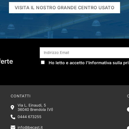
VISITA IL NOSTRO GRANDE CENTRO USATO
ferte
Ho letto e accetto l'
Informativa sulla pr
CONTATTI
Via L. Einaudi, 5
36040 Brendola (VI)
0444 673255
info@becast.it