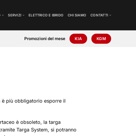
O
SERVIZI
ELETTRICO E IBRIDO
CHI SIAMO
CONTATTI
Promozioni del mese
KIA
KGM
è più obbligatorio esporre il
artaceo è obsoleto, la targa
, tramite Targa System, si potranno