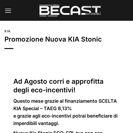
Salta
ai
contenuti
KIA
Promozione Nuova KIA Stonic
Ad Agosto corri e approfitta
degli eco-incentivi!
Questo mese grazie al finanziamento SCELTA
KIA Special – TAEG 8,13%
e grazie agli eco-incentivi potrai beneficiare di
imperdibili vantaggi.
Nuova Kia Stonic ECO-GPL tua con eco-