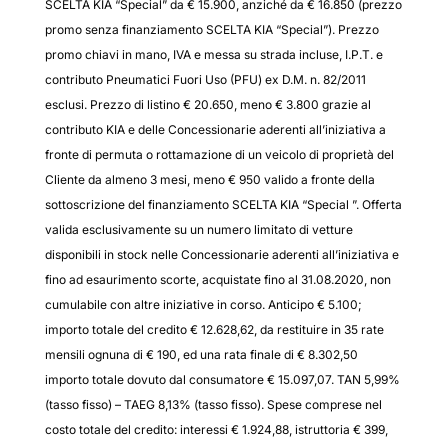
SCELTA KIA “Special” da € 15.900, anziché da € 16.850 (prezzo
promo senza finanziamento SCELTA KIA “Special”). Prezzo
promo chiavi in mano, IVA e messa su strada incluse, I.P.T. e
contributo Pneumatici Fuori Uso (PFU) ex D.M. n. 82/2011
esclusi. Prezzo di listino € 20.650, meno € 3.800 grazie al
contributo KIA e delle Concessionarie aderenti all’iniziativa a
fronte di permuta o rottamazione di un veicolo di proprietà del
Cliente da almeno 3 mesi, meno € 950 valido a fronte della
sottoscrizione del finanziamento SCELTA KIA “Special ”. Offerta
valida esclusivamente su un numero limitato di vetture
disponibili in stock nelle Concessionarie aderenti all’iniziativa e
fino ad esaurimento scorte, acquistate fino al 31.08.2020, non
cumulabile con altre iniziative in corso. Anticipo € 5.100;
importo totale del credito € 12.628,62, da restituire in 35 rate
mensili ognuna di € 190, ed una rata finale di € 8.302,50
importo totale dovuto dal consumatore € 15.097,07. TAN 5,99%
(tasso fisso) – TAEG 8,13% (tasso fisso). Spese comprese nel
costo totale del credito: interessi € 1.924,88, istruttoria € 399,