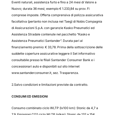
Eventi naturali, assistenza furto e fino a 24 mesi di Valore a
Nuovo; durata 36 mesi; esempio € 1.233,84 su prov. Fi
comprese imposte. Offerta comprensiva di polizza assicurativa
facoltativa (pertanto non inclusa nel Taeg) di Nobis Compagnia
di Assicurazioni S.p.A. con garanzie Kasko Pneumatici ed
Assistenza Stradale contenute nel pacchetto “Kasko e
Assistenza Pneumatici Santander”. Durata pari al
finanziamento premio: € 33,78. Prima della sottoscrizione delle
suddette coperture assicurative leggere il Set informativo
consultabile presso le filiali Santander Consumer Bank e i
concessionari auto e disponibili sul sito internet
www.santanderconsumer.it, sez. Trasparenza.
2.Salvo condizioni e limitazioni previste da contratto.
CONSUMI ED EMISSIONI
Consumo combinato ciclo WLTP (lx100 km): Stonic da 4,7 a
7,9. Emissioni CO2 ciclo WLTP (g/km): Stonic da 132 a 154.