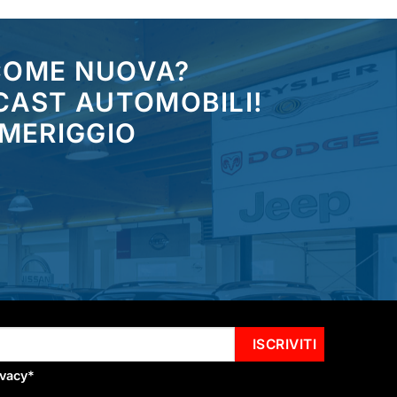
 COME NUOVA?
CAST AUTOMOBILI!
OMERIGGIO
ivacy
*