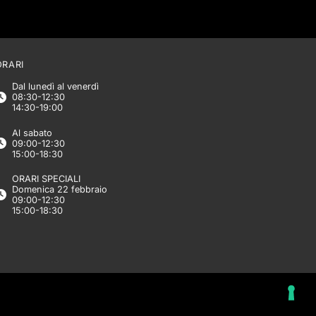
ORARI
Dal lunedì al venerdì
08:30-12:30
14:30-19:00
Al sabato
09:00-12:30
15:00-18:30
ORARI SPECIALI
Domenica 22 febbraio
09:00-12:30
15:00-18:30