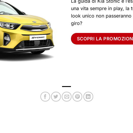
La guida di Kia Stonic è l’e
una vita sempre in play, la t
look unico non passeranno in
giro?
SCOPRI LA PROMOZION