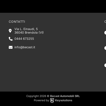
CONTATTI
Via L. Einaudi, 5
36040 Brendola (VI)
0444 673255
info@becast.it
Copyright 2026 ©
Becast Automobili SRL
Powered by
Keysolutions