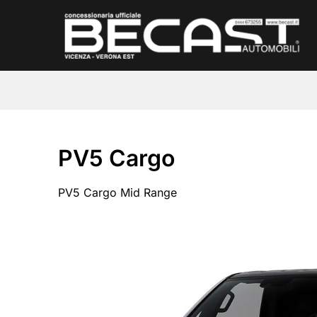
Salta
ai
contenuti
PV5 Cargo
PV5 Cargo Mid Range