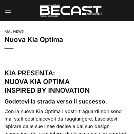
Salta
ai
contenuti
KIA
,
NEWS
Nuova Kia Optima
KIA PRESENTA:
NUOVA KIA OPTIMA
INSPIRED BY INNOVATION
Godetevi la strada verso il successo.
Con la nuova Kia Optima i vostri traguardi non sono
mai stati cosi piacevoli da raggiungere. Lasciatevi
ispirare dalle sue linee decise e dal suo design
innovativo, dai suoi interni di classe e dal suo comfort