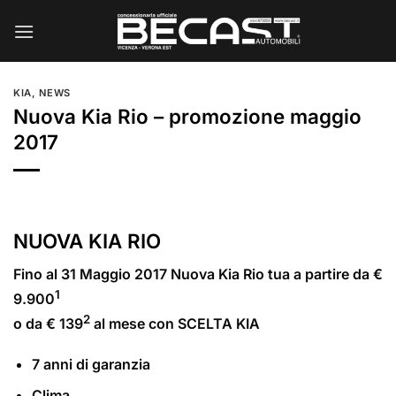
Salta
ai
contenuti
KIA
,
NEWS
Nuova Kia Rio – promozione maggio
2017
NUOVA KIA RIO
Fino al 31 Maggio 2017 Nuova Kia Rio tua a partire da €
1
9.900
2
o da € 139
al mese con SCELTA KIA
7 anni di garanzia
Clima