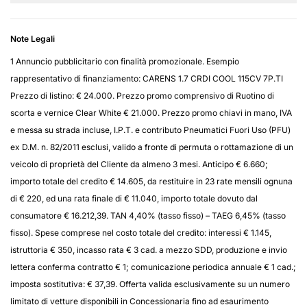
Note Legali
1 Annuncio pubblicitario con finalità promozionale. Esempio
rappresentativo di finanziamento: CARENS 1.7 CRDI COOL 115CV 7P.TI
Prezzo di listino: € 24.000. Prezzo promo comprensivo di Ruotino di
scorta e vernice Clear White € 21.000. Prezzo promo chiavi in mano, IVA
e messa su strada incluse, I.P.T. e contributo Pneumatici Fuori Uso (PFU)
ex D.M. n. 82/2011 esclusi, valido a fronte di permuta o rottamazione di un
veicolo di proprietà del Cliente da almeno 3 mesi. Anticipo € 6.660;
importo totale del credito € 14.605, da restituire in 23 rate mensili ognuna
di € 220, ed una rata finale di € 11.040, importo totale dovuto dal
consumatore € 16.212,39. TAN 4,40% (tasso fisso) – TAEG 6,45% (tasso
fisso). Spese comprese nel costo totale del credito: interessi € 1.145,
istruttoria € 350, incasso rata € 3 cad. a mezzo SDD, produzione e invio
lettera conferma contratto € 1; comunicazione periodica annuale € 1 cad.;
imposta sostitutiva: € 37,39. Offerta valida esclusivamente su un numero
limitato di vetture disponibili in Concessionaria fino ad esaurimento