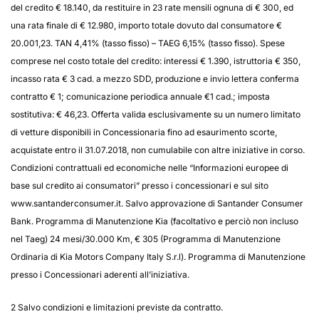
del credito € 18.140, da restituire in 23 rate mensili ognuna di € 300, ed
una rata finale di € 12.980, importo totale dovuto dal consumatore €
20.001,23. TAN 4,41% (tasso fisso) – TAEG 6,15% (tasso fisso). Spese
comprese nel costo totale del credito: interessi € 1.390, istruttoria € 350,
incasso rata € 3 cad. a mezzo SDD, produzione e invio lettera conferma
contratto € 1; comunicazione periodica annuale €1 cad.; imposta
sostitutiva: € 46,23. Offerta valida esclusivamente su un numero limitato
di vetture disponibili in Concessionaria fino ad esaurimento scorte,
acquistate entro il 31.07.2018, non cumulabile con altre iniziative in corso.
Condizioni contrattuali ed economiche nelle “Informazioni europee di
base sul credito ai consumatori” presso i concessionari e sul sito
www.santanderconsumer.it. Salvo approvazione di Santander Consumer
Bank. Programma di Manutenzione Kia (facoltativo e perciò non incluso
nel Taeg) 24 mesi/30.000 Km, € 305 (Programma di Manutenzione
Ordinaria di Kia Motors Company Italy S.r.l). Programma di Manutenzione
presso i Concessionari aderenti all’iniziativa.
2 Salvo condizioni e limitazioni previste da contratto.