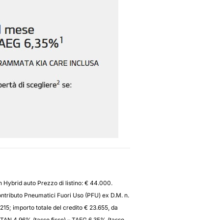
 Hybrid auto Prezzo di listino: € 44.000.
ntributo Pneumatici Fuori Uso (PFU) ex D.M. n.
215; importo totale del credito € 23.655, da
1. TAN 4,96% (tasso fisso) – TAEG 6,35% (tasso