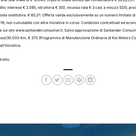
ito: interessi € 2.085, istruttoria € 350, incasso rata € 3 cad. a mezzo SDD, pro
ta sostitutiva: € 60,01. Offerta valida esclusivamente su un numero limitato di 
018, non cumulabile con altre iniziative in corso. Condizioni contrattuali ed eco
ri e sul sito www.santanderconsumer.it. Salvo approvazione di Santander Con
4 mesi/30.000 Km, € 370 (Programma di Manutenzione Ordinaria di Kia Motors Co
l’iniziativa.
tratto.