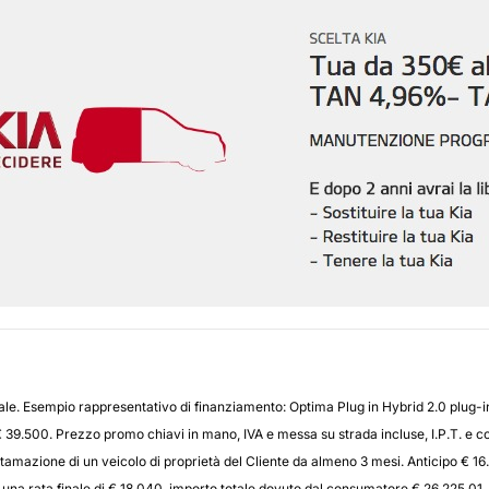
ale. Esempio rappresentativo di finanziamento: Optima Plug in Hybrid 2.0 plug-in
9.500. Prezzo promo chiavi in mano, IVA e messa su strada incluse, I.P.T. e co
ttamazione di un veicolo di proprietà del Cliente da almeno 3 mesi. Anticipo € 16.
ed una rata finale di € 18.040, importo totale dovuto dal consumatore € 26.225,0