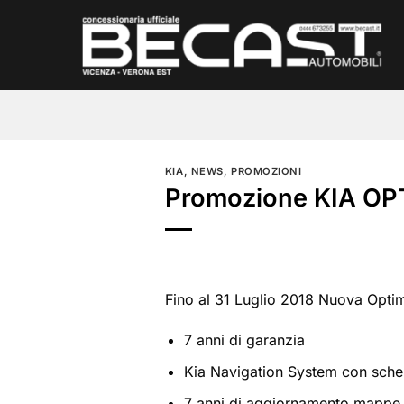
Salta
ai
contenuti
KIA
,
NEWS
,
PROMOZIONI
Promozione KIA OP
Fino al 31 Luglio 2018 Nuova Opti
7 anni di garanzia
Kia Navigation System con sche
7 anni di aggiornamento mappe,