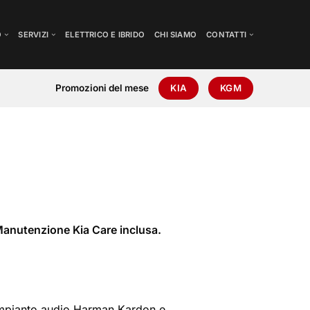
O
SERVIZI
ELETTRICO E IBRIDO
CHI SIAMO
CONTATTI
Promozioni del mese
KIA
KGM
anutenzione Kia Care inclusa.
impianto audio Harman Kardon e