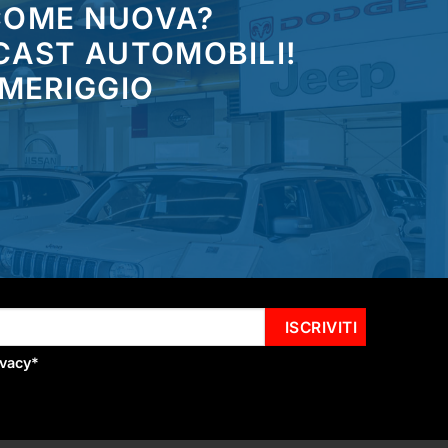
 COME NUOVA?
CAST AUTOMOBILI!
OMERIGGIO
ivacy
*