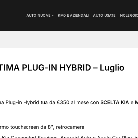
AUTO NUOVE
KM0 E AZIENDALI
AUTO USATE
NOLEGGI
TIMA PLUG-IN HYBRID – Luglio
ma Plug-in Hybrid tua da €350 al mese con
SCELTA KIA
e
M
rmo touchscreen da 8″, retrocamera
 Kia Connected Services, Android Auto e Apple Car Play, 