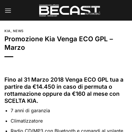
Salta
ai
contenuti
KIA
,
NEWS
Promozione Kia Venga ECO GPL –
Marzo
Fino al 31 Marzo 2018 Venga ECO GPL tua a
partire da €14.450 in caso di permuta o
rottamazione oppure da €160 al mese con
SCELTA KIA.
7 anni di garanzia
Climatizzatore
Radio CD/MP3 con Bluetooth e comandi al volante