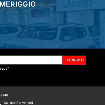
OMERIGGIO
ivacy
*
ORARI
Dal lunedì al venerdì