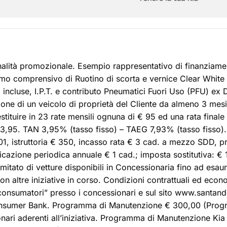
inalità promozionale. Esempio rappresentativo di finanziame
romo comprensivo di Ruotino di scorta e vernice Clear Whit
incluse, I.P.T. e contributo Pneumatici Fuori Uso (PFU) ex D
one di un veicolo di proprietà del Cliente da almeno 3 mesi
stituire in 23 rate mensili ognuna di € 95 ed una rata finale
3,95. TAN 3,95% (tasso fisso) – TAEG 7,93% (tasso fisso)
 501, istruttoria € 350, incasso rata € 3 cad. a mezzo SDD, p
azione periodica annuale € 1 cad.; imposta sostitutiva: € 1
itato di vetture disponibili in Concessionaria fino ad esau
on altre iniziative in corso. Condizioni contrattuali ed econ
 consumatori” presso i concessionari e sul sito www.santand
onsumer Bank. Programma di Manutenzione € 300,00 (Prog
nari aderenti all’iniziativa. Programma di Manutenzione Kia 