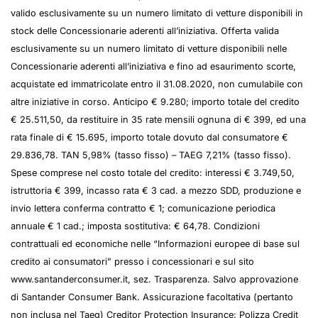
valido esclusivamente su un numero limitato di vetture disponibili in
stock delle Concessionarie aderenti all’iniziativa. Offerta valida
esclusivamente su un numero limitato di vetture disponibili nelle
Concessionarie aderenti all’iniziativa e fino ad esaurimento scorte,
acquistate ed immatricolate entro il 31.08.2020, non cumulabile con
altre iniziative in corso. Anticipo € 9.280; importo totale del credito
€ 25.511,50, da restituire in 35 rate mensili ognuna di € 399, ed una
rata finale di € 15.695, importo totale dovuto dal consumatore €
29.836,78. TAN 5,98% (tasso fisso) – TAEG 7,21% (tasso fisso).
Spese comprese nel costo totale del credito: interessi € 3.749,50,
istruttoria € 399, incasso rata € 3 cad. a mezzo SDD, produzione e
invio lettera conferma contratto € 1; comunicazione periodica
annuale € 1 cad.; imposta sostitutiva: € 64,78. Condizioni
contrattuali ed economiche nelle “Informazioni europee di base sul
credito ai consumatori” presso i concessionari e sul sito
www.santanderconsumer.it, sez. Trasparenza. Salvo approvazione
di Santander Consumer Bank. Assicurazione facoltativa (pertanto
non inclusa nel Taeg) Creditor Protection Insurance: Polizza Credit