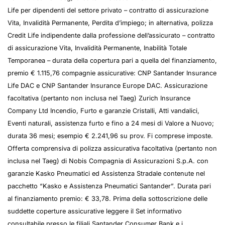
Life per dipendenti del settore privato – contratto di assicurazione
Vita, Invalidità Permanente, Perdita d’impiego; in alternativa, polizza
Credit Life indipendente dalla professione dell’assicurato – contratto
di assicurazione Vita, Invalidità Permanente, Inabilità Totale
Temporanea – durata della copertura pari a quella del finanziamento,
premio € 1.115,76 compagnie assicurative: CNP Santander Insurance
Life DAC e CNP Santander Insurance Europe DAC. Assicurazione
facoltativa (pertanto non inclusa nel Taeg) Zurich Insurance
Company Ltd Incendio, Furto e garanzie Cristalli, Atti vandalici,
Eventi naturali, assistenza furto e fino a 24 mesi di Valore a Nuovo;
durata 36 mesi; esempio € 2.241,96 su prov. Fi comprese imposte.
Offerta comprensiva di polizza assicurativa facoltativa (pertanto non
inclusa nel Taeg) di Nobis Compagnia di Assicurazioni S.p.A. con
garanzie Kasko Pneumatici ed Assistenza Stradale contenute nel
pacchetto “Kasko e Assistenza Pneumatici Santander”. Durata pari
al finanziamento premio: € 33,78. Prima della sottoscrizione delle
suddette coperture assicurative leggere il Set informativo
consultabile presso le filiali Santander Consumer Bank e i