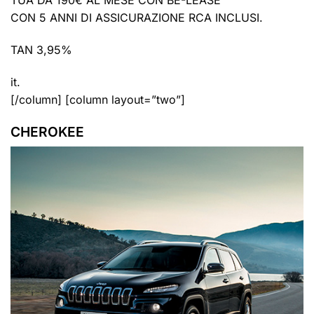
TUA DA 190€ AL MESE CON BE-LEASE
CON 5 ANNI DI ASSICURAZIONE RCA INCLUSI.
TAN 3,95%
it.
[/column] [column layout=”two”]
CHEROKEE