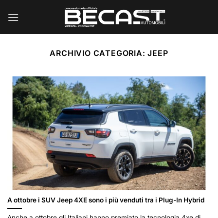
Salta
ai
contenuti
ARCHIVIO CATEGORIA:
JEEP
A ottobre i SUV Jeep 4XE sono i più venduti tra i Plug-In Hybrid
Anche a ottobre gli Italiani hanno premiato la tecnologia 4xe di