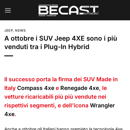
Salta
ai
contenuti
JEEP
,
NEWS
A ottobre i SUV Jeep 4XE sono i più
venduti tra i Plug-In Hybrid
Il successo porta la firma dei SUV Made in
Italy
Compass 4xe
e
Renegade 4xe
, le
vetture ricaricabili più più vendute nei
rispettivi segmenti, e dell’icona
Wrangler
4xe
.
Anche a ottobre gli Italiani hanno premiato la tecnologia 4xe