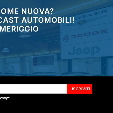
 COME NUOVA?
CAST AUTOMOBILI!
OMERIGGIO
ivacy
*