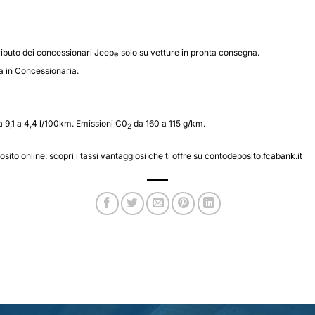
tributo dei concessionari Jeep
solo su vetture in pronta consegna.
®
 in Concessionaria.
9,1 a 4,4 l/100km. Emissioni C0
da 160 a 115 g/km.
2
ito online: scopri i tassi vantaggiosi che ti offre su
contodeposito.fcabank.it