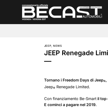
Salta
ai
contenuti
JEEP
,
NEWS
JEEP Renegade Limi
Tornano i Freedom Days di Jeep
,
®
Jeep
Renegade Limited.
®
Con finanziamento Be-Smart
il top
E cominci a pagare nel 2019.